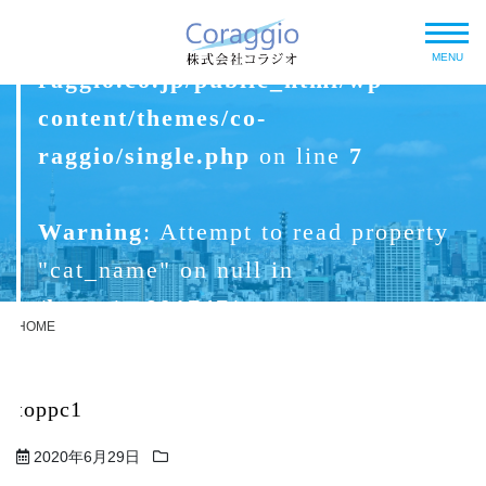
Warning
: Undefined array key 0 in
/home/xs891747/co-
MENU
raggio.co.jp/public_html/wp-
content/themes/co-
raggio/single.php
on line
7
Warning
: Attempt to read property
"cat_name" on null in
/home/xs891747/co-
HOME
raggio.co.jp/public_html/wp-
content/themes/co-
toppc1
raggio/single.php
on line
7
2020年6月29日